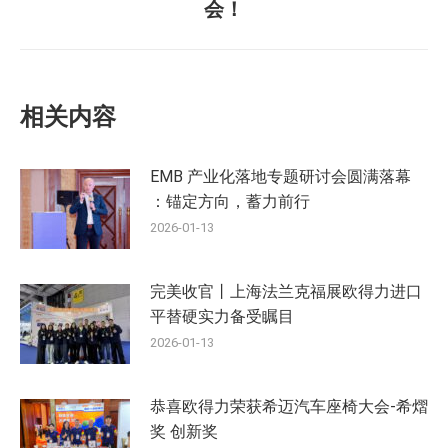
一
会！
篇：
相关内容
EMB 产业化落地专题研讨会圆满落幕
：锚定方向，蓄力前行
2026-01-13
完美收官丨上海法兰克福展欧得力进口
平替硬实力备受瞩目
2026-01-13
恭喜欧得力荣获希迈汽车座椅大会-希熠
奖 创新奖