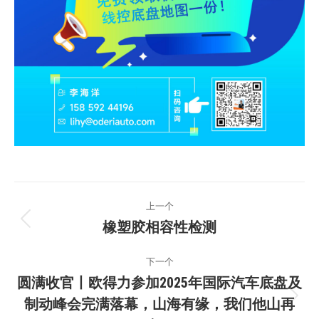
文
上一个
章
橡塑胶相容性检测
上
一
导
下一个
篇：
圆满收官丨欧得力参加2025年国际汽车底盘及
航
制动峰会完满落幕，山海有缘，我们他山再
下