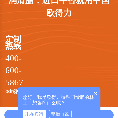
润滑脂，进口平替就用中国
欧得力
定制
热线
400-
600-
5867
odr@odrgrease.com
×
您好，我是欧得力特种润滑脂的林
工，想咨询什么呢？
Copyright © 欧德力（厦门）润滑材料科技有限公司 版权所有 备案号：
现在咨询
稍后再说
马上咨询
拨打电话
闽ICP备10201733号-1