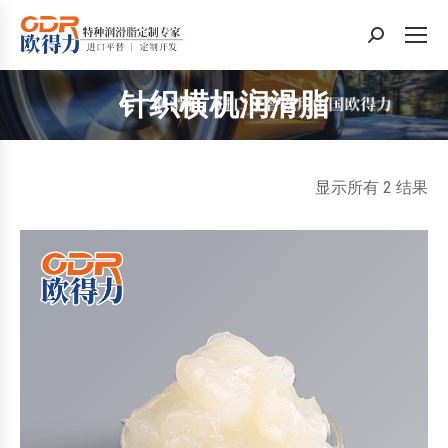
搜
索：
针织横机润滑脂
您在这里：
按
显示所有 2 结果
最
新
内
容
排
序