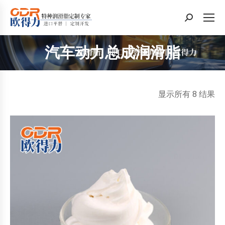
搜
索：
汽车动力总成润滑脂
您在这里：
按
显示所有 8 结果
最
新
内
容
排
序