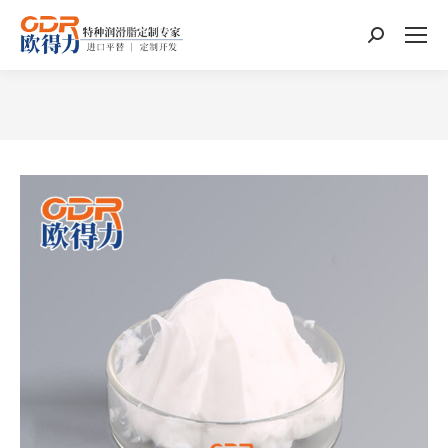
搜
索：
您在这里：