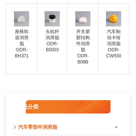
座椅轨
头枕杆
开关塑
汽车制
道润滑
润滑脂
胶结构
动卡钳
脂
ODR-
件润滑
润滑脂
ODR-
B5003
脂
ODR-
BH371
ODR-
CW930
B08B
产品分类
汽车零部件润滑脂