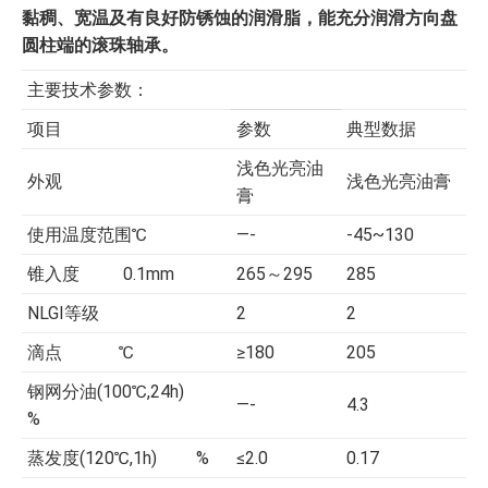
黏稠、宽温及有良好防锈蚀的润滑脂，能充分润滑方向盘
圆柱端的滚珠轴承。
主要技术参数：
项目
参数
典型数据
浅色光亮油
外观
浅色光亮油膏
膏
使用温度范围℃
—-
-45~130
锥入度 0.1mm
265～295
285
NLGI等级
2
2
滴点 ℃
≥180
205
钢网分油(100℃,24h)
—-
4.3
%
蒸发度(120℃,1h) %
≤2.0
0.17