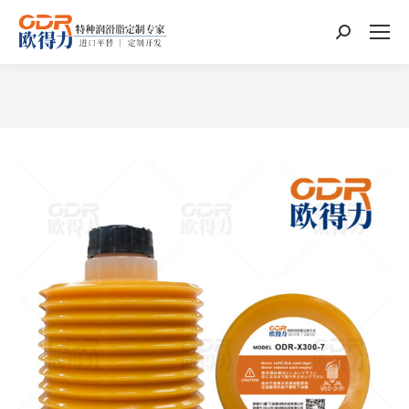
搜
索：
您在这里：