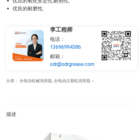
优良的氧化安定性,耐热性;
优良的耐磨性;
李工程师
电话：
13696994386
邮箱：
odr@odrgrease.com
分类：
全电动机械润滑脂
,
全电动注塑机润滑脂
描述