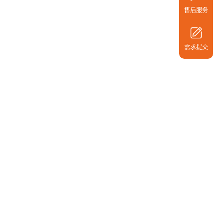
售后服
售后服务
400-6
欧得力
微信扫描
需求提交
工程师在
行业应用
快速链接
车行业
新闻资讯
电动机械行业
联系我们
器人行业
织机械行业
品行业
业机械行业