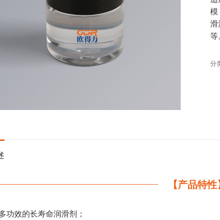
模
滑
等
分
述
【产品特性
多功效的长寿命润滑剂；