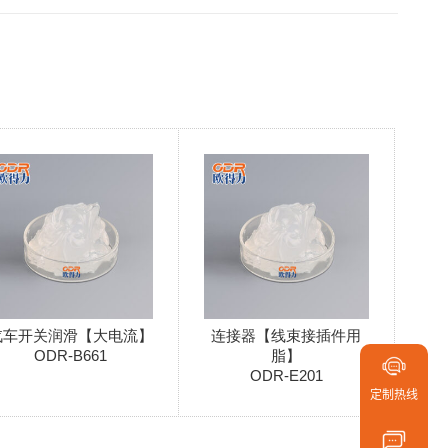
请在浏览器
汽车开关润滑【大电流】
连接器【线束接插件用
ODR-B661
脂】
定制热
ODR-E201
定制热线
400-6
136-9