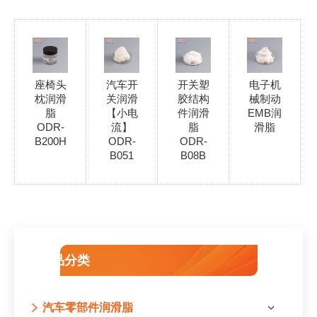
座椅头
汽车开
开关塑
电子机
枕润滑
关润滑
胶结构
械制动
脂
【小电
件润滑
EMB润
ODR-
流】
脂
滑脂
B200H
ODR-
ODR-
B051
B08B
产品分类
汽车零部件润滑脂