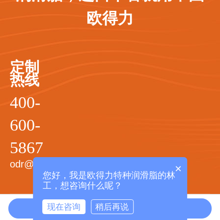
欧得力
定制
热线
400-
600-
5867
odr@odrgrease.com
×
您好，我是欧得力特种润滑脂的林
工，想咨询什么呢？
Copyright © 欧德力（厦门）润滑材料科技有限公司 版权所有 备案号：
现在咨询
稍后再说
马上咨询
拨打电话
闽ICP备10201733号-1